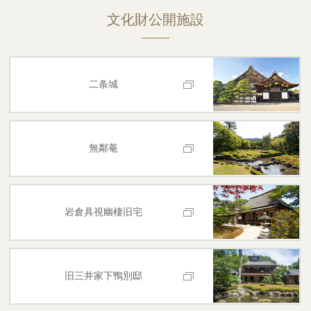
文化財公開施設
二条城
無鄰菴
岩倉具視幽棲旧宅
旧三井家下鴨別邸