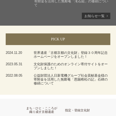
寄附金を活用した無鄰菴「滝石組」の修繕につい
て
お知らせ一覧
PICK UP
2024.11.20
世界遺産「古都京都の文化財」登録３０周年記念
ホームページをオープンしました！
2023.05.31
文化財保護のためのオンライン寄付サイトをオー
プンしました！
2022.08.05
公益財団法人日新電機グループ社会貢献基金様の
寄附金を活用した無鄰菴「恩賜稚松の記」石碑の
修繕について
まち・ひと・こころが
指定・登録文化財
織り成す京都遺産