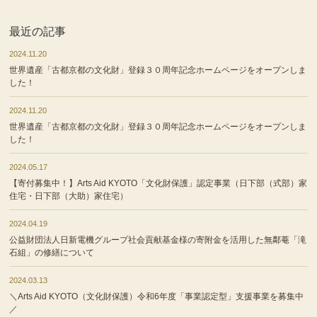
最近の記事
2024.11.20
世界遺産「古都京都の文化財」登録３０周年記念ホームページをオープンしま
した！
2024.11.20
世界遺産「古都京都の文化財」登録３０周年記念ホームページをオープンしま
した！
2024.05.17
【寄付募集中！】Arts Aid KYOTO「文化財保護」認定事業（日下部（式部）家
住宅・日下部（大助）家住宅）
2024.04.19
公益財団法人日新電機グループ社会貢献基金様の寄附金を活用した無鄰菴「滝
石組」の修繕について
2024.03.13
＼Arts Aid KYOTO（文化財保護）令和6年度「事業認定型」支援事業を募集中
／