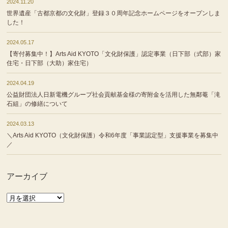
2024.11.20
世界遺産「古都京都の文化財」登録３０周年記念ホームページをオープンしま
した！
2024.05.17
【寄付募集中！】Arts Aid KYOTO「文化財保護」認定事業（日下部（式部）家
住宅・日下部（大助）家住宅）
2024.04.19
公益財団法人日新電機グループ社会貢献基金様の寄附金を活用した無鄰菴「滝
石組」の修繕について
2024.03.13
＼Arts Aid KYOTO（文化財保護）令和6年度「事業認定型」支援事業を募集中
／
アーカイブ