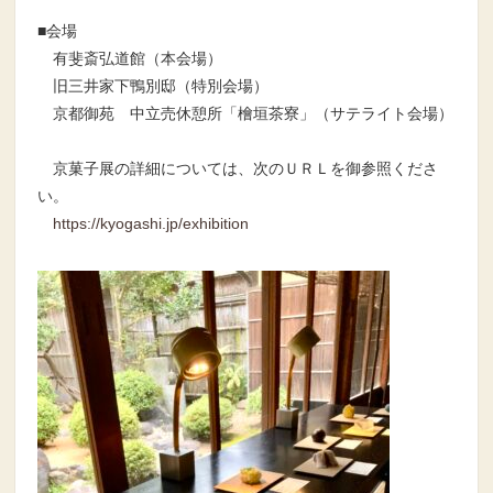
■会場
有斐斎弘道館（本会場）
旧三井家下鴨別邸（特別会場）
京都御苑 中立売休憩所「檜垣茶寮」（サテライト会場）
京菓子展の詳細については、次のＵＲＬを御参照くださ
い。
https://kyogashi.jp/exhibition