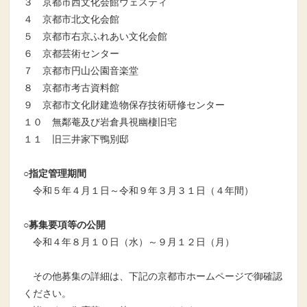
３ 京都市西文化会館ウェスティ
４ 京都市北文化会館
５ 京都市右京ふれあい文化会館
６ 京都芸術センター
７ 京都市円山公園音楽堂
８ 京都市考古資料館
９ 京都市文化財建造物保存技術研修センター
１０ 無鄰菴及び岩倉具視幽棲旧宅
１１ 旧三井家下鴨別邸
○指定管理期間
令和５年４月１日～令和９年３月３１日（４年間）
○募集要項等の公開
令和４年８月１０日（水）～９月１２日（月）
その他募集の詳細は、下記の京都市ホームページで御確認
ください。