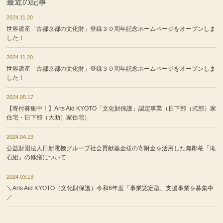
最近の記事
2024.11.20
世界遺産「古都京都の文化財」登録３０周年記念ホームページをオープンしま
した！
2024.11.20
世界遺産「古都京都の文化財」登録３０周年記念ホームページをオープンしま
した！
2024.05.17
【寄付募集中！】Arts Aid KYOTO「文化財保護」認定事業（日下部（式部）家
住宅・日下部（大助）家住宅）
2024.04.19
公益財団法人日新電機グループ社会貢献基金様の寄附金を活用した無鄰菴「滝
石組」の修繕について
2024.03.13
＼Arts Aid KYOTO（文化財保護）令和6年度「事業認定型」支援事業を募集中
／