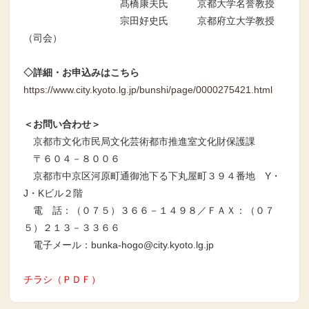
髙橋康夫氏 京都大学名誉教授
宗田好史氏 京都府立大学教授
（司会）
◇詳細・お申込みはこちら
https://www.city.kyoto.lg.jp/bunshi/page/0000275421.html
＜お問い合わせ＞
京都市文化市民局文化芸術都市推進室文化財保護課
〒６０４－８００６
京都市中京区河原町通御池下る下丸屋町３９４番地 Y・
J・Kビル２階
電 話：（０７５）３６６－１４９８／ＦＡＸ：（０７
５）２１３－３３６６
電子メール：bunka-hogo@city.kyoto.lg.jp
チラシ（ＰＤＦ）