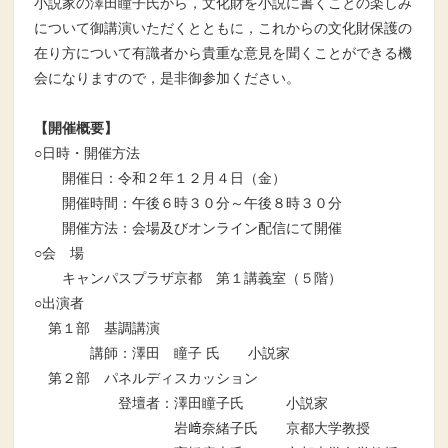
小説家の澤田瞳子氏から，文化財を小説に書くことの楽しみ
について御講演いただくとともに，これからの文化財保護の
在り方について有識者から貴重な意見を聞くことができる機
会になりますので，是非御参加ください。
【開催概要】
○日時・開催方法
開催日：令和２年１２月４日（金）
開催時間：午後６時３０分～午後８時３０分
開催方法：会場及びオンライン配信にて開催
○会 場
キャンパスプラザ京都 第１講義室（５階）
○出演者
第１部 基調講演
講師：澤田 瞳子 氏 小説家
第２部 パネルディスカッション
登壇者：澤田瞳子氏 小説家
岩﨑奈緒子氏 京都大学教授