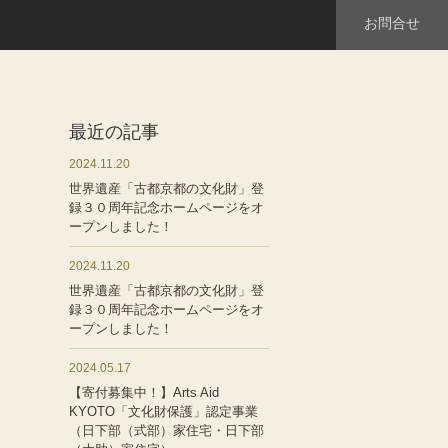
お問合せ
最近の記事
2024.11.20
世界遺産「古都京都の文化財」登
録３０周年記念ホームページをオ
ープンしました！
2024.11.20
世界遺産「古都京都の文化財」登
録３０周年記念ホームページをオ
ープンしました！
2024.05.17
【寄付募集中！】Arts Aid
KYOTO「文化財保護」認定事業
（日下部（式部）家住宅・日下部