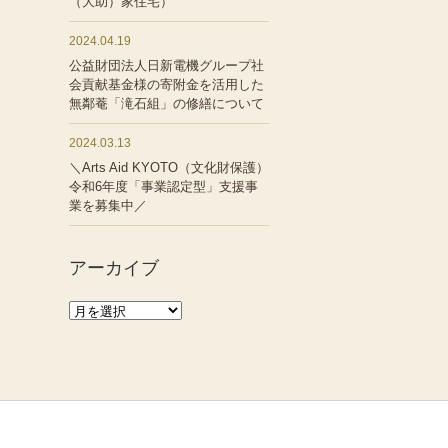
（大助）家住宅）
2024.04.19
公益財団法人日新電機グループ社
会貢献基金様の寄附金を活用した
無鄰菴「滝石組」の修繕について
2024.03.13
＼Arts Aid KYOTO（文化財保護）
令和6年度「事業認定型」支援事
業を募集中／
アーカイブ