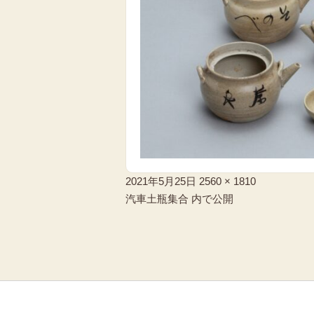
投
フ
2021年5月25日
2560 × 1810
稿
投
ル
汽車土瓶集合
内で公開
日:
稿
サ
ナ
イ
ビ
ズ
ゲ
ー
シ