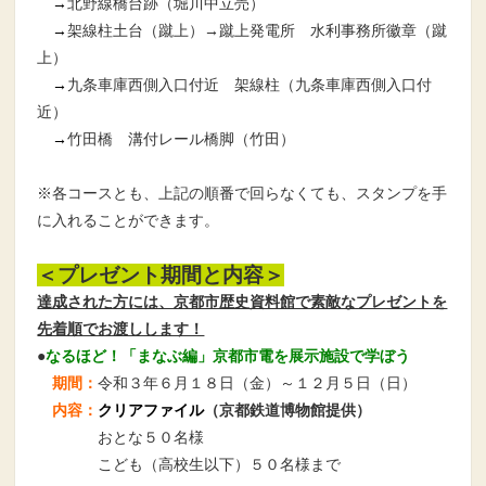
→
北野線橋台跡（堀川中立売）
→
架線柱土台（蹴上）
→
蹴上発電所 水利事務所徽章（蹴
上）
→
九条車庫西側入口付近 架線柱（九条車庫西側入口付
近）
→
竹田橋 溝付レール橋脚（竹田）
※各コースとも、上記の順番で回らなくても、スタンプを手
に入れることができます。
＜プレゼント期間と内容＞
達成された方には、京都市歴史資料館で素敵なプレゼントを
先着順でお渡しします！
●
なるほど！「まなぶ編」京都市電を展示施設で学ぼう
期間：
令和３年６月１８日（金）～１２月５日（日）
内容：
クリアファイル
（京都鉄道博物館提供）
おとな５０名様
こども（高校生以下）５０名様まで