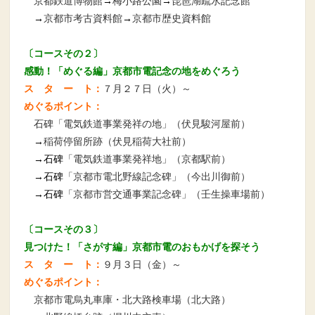
京都鉄道博物館
→
梅小路公園
→
琵琶湖疏水記念館
→
京都市考古資料館
→
京都市歴史資料館
〔コースその２〕
感動！「めぐる編」京都市電記念の地をめぐろう
ス タ ー ト：
７月２７日（火）～
めぐるポイント：
石碑「電気鉄道事業発祥の地」（伏見駿河屋前）
→
稲荷停留所跡（伏見稲荷大社前）
→石碑
「電気鉄道事業発祥地」（京都駅前）
→石碑
「京都市電北野線記念碑」（今出川御前）
→石碑
「京都市営交通事業記念碑」（壬生操車場前）
〔コースその３〕
見つけた！「さがす編」京都市電のおもかげを探そう
ス タ ー ト：
９月３日（金）～
めぐるポイント：
京都市電烏丸車庫・北大路検車場（北大路）